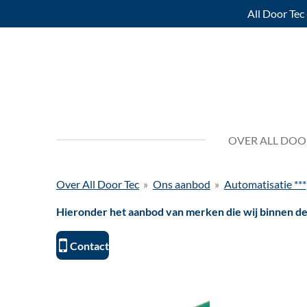
All Door Tec 
Ga
direct
naar
de
hoofdinhoud
OVER ALL DOO
Over All Door Tec
»
Ons aanbod
»
Automatisatie ***
Hieronder het aanbod van merken die wij binnen de
Contact