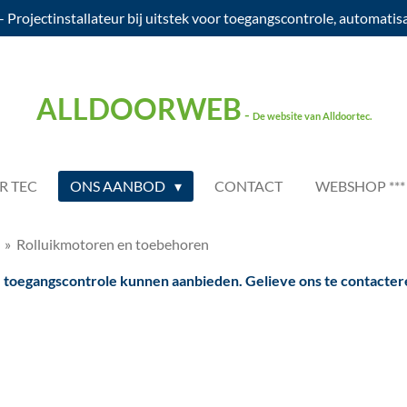
- Projectinstallateur bij uitstek voor toegangscontrole, automatis
ALLDOORWEB
-
De website van Alldoortec.
R TEC
ONS AANBOD
CONTACT
WEBSHOP ***
»
Rolluikmotoren en toebehoren
 toegangscontrole kunnen aanbieden. Gelieve ons te contacter