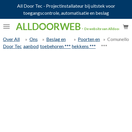
All Door Tec - Projectinstallateur bij uitstek voor
Ga
toegangscontrole, automatisatie en beslag
direct
naar
ALLDOORWEB
de
-
De website van Alldoortec.
hoofdinhoud
Over All
»
Ons
»
Beslag en
»
Poorten en
»
Comunello
Door Tec
aanbod
toebehoren ***
hekkens ***
***