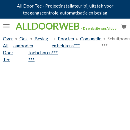
All Door Tec - Projectinstallateur bij uitstek voor
Ga
toegangscontrole, automatisatie en beslag
direct
naar
ALLDOORWEB
de
-
De website van Alldoortec.
hoofdinhoud
Over
»
Ons
»
Beslag
»
Poorten
»
Comunello
»
Schuifpoor
All
aanbod
en
en hekkens
***
***
Door
toebehoren
***
Tec
***