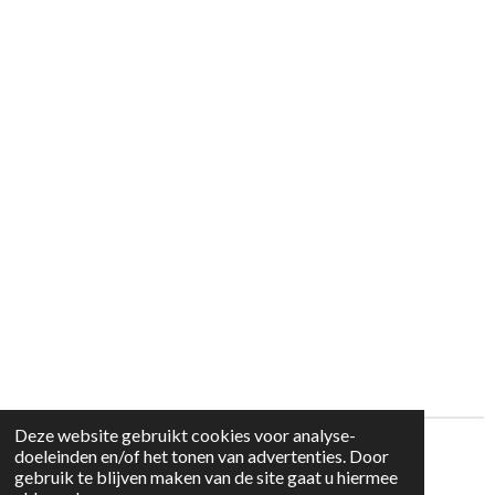
Deze website gebruikt cookies voor analyse-
Privacyverklaring All Door Tec NV
doeleinden en/of het tonen van advertenties. Door
© 2023 - 2026 Alldoorweb
gebruik te blijven maken van de site gaat u hiermee