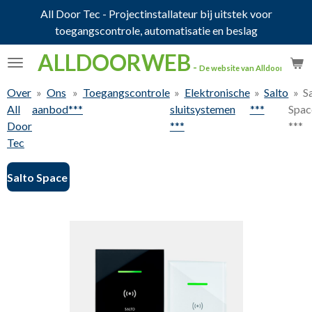
All Door Tec - Projectinstallateur bij uitstek voor
Ga
toegangscontrole, automatisatie en beslag
direct
naar
ALLDOORWEB
de
-
De website van Alldoortec.
hoofdinhoud
Over
»
Ons
»
Toegangscontrole
»
Elektronische
»
Salto
»
S
All
aanbod
***
sluitsystemen
***
Spac
Door
***
***
Tec
Salto Space