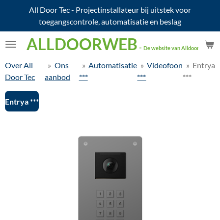
All Door Tec - Projectinstallateur bij uitstek voor
Ga
toegangscontrole, automatisatie en beslag
direct
naar
ALLDOORWEB
de
-
De website van Alldoortec.
hoofdinhoud
Over All
»
Ons
»
Automatisatie
»
Videofoon
»
Entrya
Door Tec
aanbod
***
***
***
Entrya ***